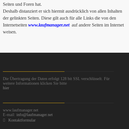
Seiten und Foren hat.
Deshalb distanziert er sich hiermit ausdrücklich von allen Inhalten
der gelinkten Seiten. Diese gilt auch für alle Links die von den
Internetseiten
www.laufmanager.net
auf andere Seiten im Internet
weisen.
Die Übertragung der Daten erfolgt 128 bit SSL verschlüsselt. Für
weitere Informationen klicken Sie bitte
hier
www.laufmanager.net
E-mail:
info@laufmanager.net
Kontaktformular