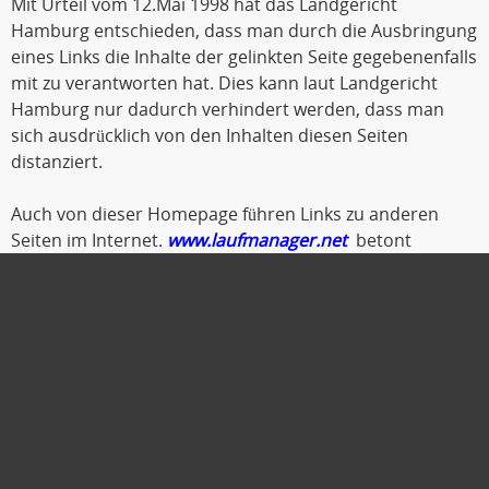
Mit Urteil vom 12.Mai 1998 hat das Landgericht
Hamburg entschieden, dass man durch die Ausbringung
eines Links die Inhalte der gelinkten Seite gegebenenfalls
mit zu verantworten hat. Dies kann laut Landgericht
Hamburg nur dadurch verhindert werden, dass man
sich ausdrücklich von den Inhalten diesen Seiten
distanziert.
Auch von dieser Homepage führen Links zu anderen
Seiten im Internet.
www.laufmanager.net
betont
ausdrücklich, dass er keinerlei Einfluss auf die
Gestaltung und die Inhalte der gelinkten Seiten und
Foren hat.
Deshalb distanziert er sich hiermit ausdrücklich von
allen Inhalten der gelinkten Seiten. Diese gilt auch für alle
Links die von den Internetseiten
www.laufmanager.net
auf andere Seiten im Internet weisen.