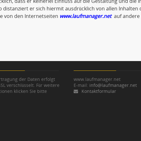
klich, dass er keinerlei Einfluss auf die Gestaltung und die 
 distanziert er sich hiermit ausdrücklich von allen Inhalten d
ie von den Internetseiten
www.laufmanager.net
auf andere 
tragung der Daten erfolgt
www.laufmanager.net
SSL verschlüsselt. Für weitere
E-mail:
info@laufmanager.net
ionen klicken Sie bitte
Kontaktformular