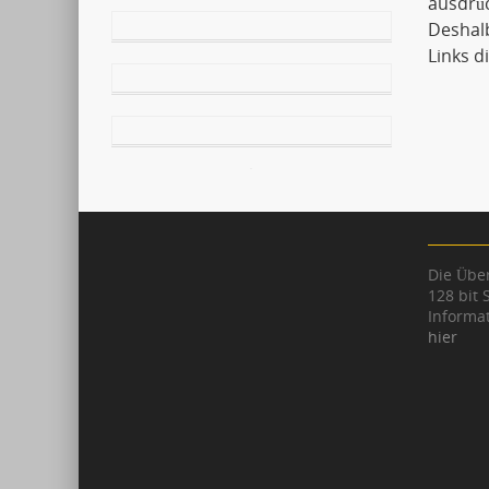
ausdrüc
Deshalb
Links d
Die Über
128 bit 
Informat
hier