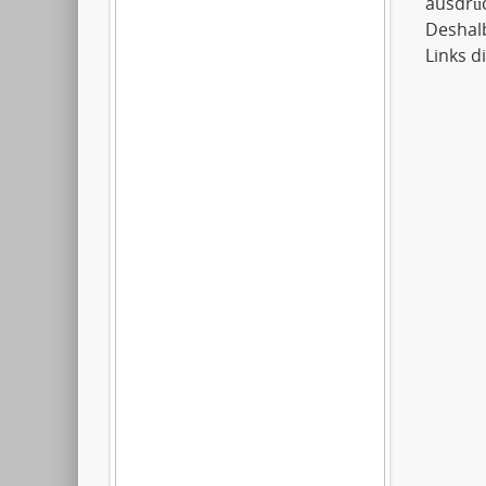
ausdrüc
Deshalb
Links d