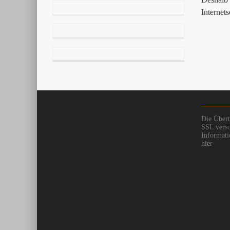
Internet
Die Übert
SSL versc
Informati
hier