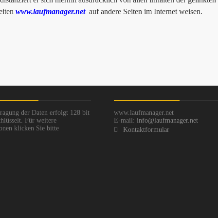
seiten
www.laufmanager.net
auf andere Seiten im Internet weisen.
ragung der Daten erfolgt 128 bit
www.laufmanager.net
hlüsselt. Für weitere
E-mail:
info@laufmanager.net
onen klicken Sie bitte
Kontaktformular