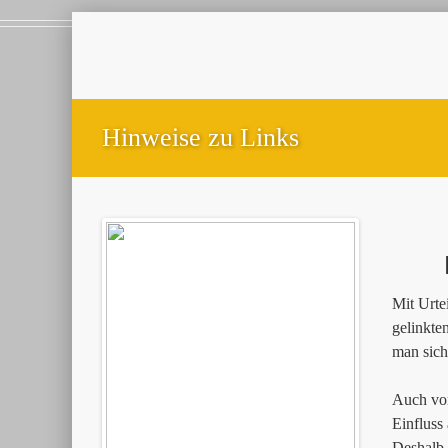
Hinweise zu Links
Mit Urte
gelinkte
man sich
Auch von
Einfluss
Deshalb d