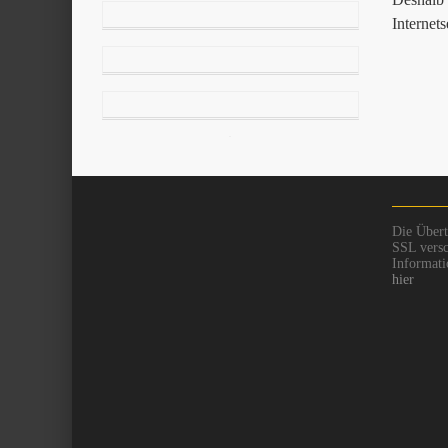
Internet
Die Übert
SSL versc
Informati
hier