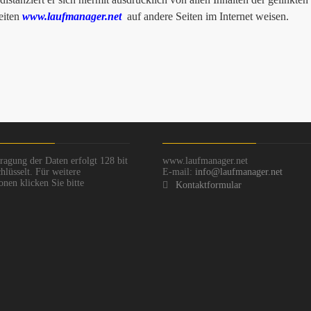
seiten
www.laufmanager.net
auf andere Seiten im Internet weisen.
ragung der Daten erfolgt 128 bit
www.laufmanager.net
hlüsselt. Für weitere
E-mail:
info@laufmanager.net
onen klicken Sie bitte
Kontaktformular