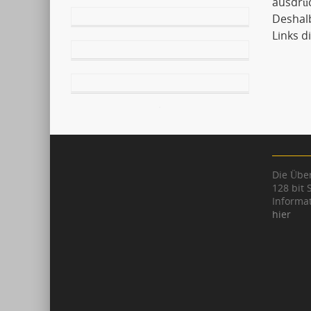
ausdrüc
Deshalb
Links d
Die Über
128 bit 
Informat
hier