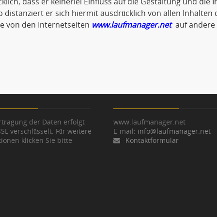
klich, dass er keinerlei Einfluss auf die Gestaltung und die 
 distanziert er sich hiermit ausdrücklich von allen Inhalten d
ie von den Internetseiten
www.laufmanager.net
auf andere 
tragung der Daten erfolgt
www.laufmanager.net
SSL verschlüsselt. Für weitere
E-mail:
info@laufmanager.net
ionen klicken Sie bitte
Kontaktformular