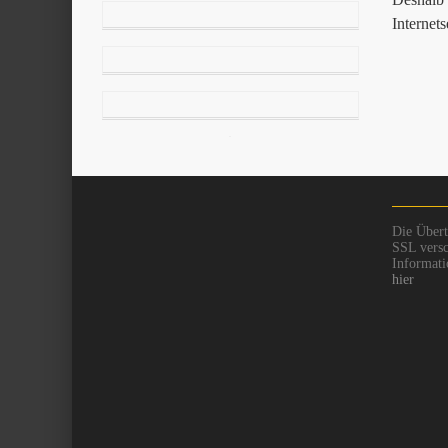
Internet
Die Übert
SSL versc
Informati
hier