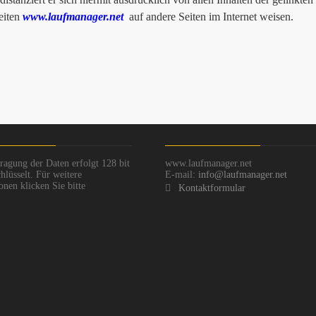
seiten
www.laufmanager.net
auf andere Seiten im Internet weisen.
ragung der Daten erfolgt 128 bit
www.laufmanager.net
hlüsselt. Für weitere
E-mail:
info@laufmanager.net
onen klicken Sie bitte
Kontaktformular