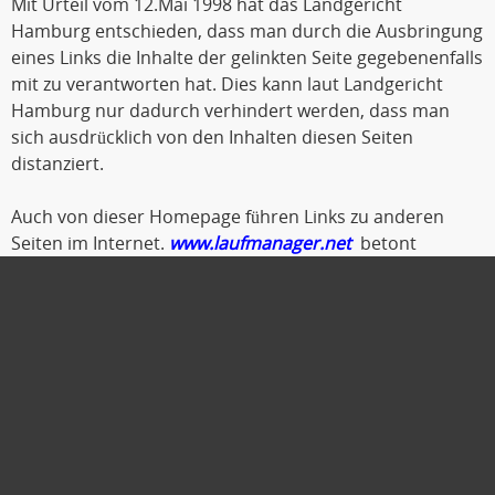
Mit Urteil vom 12.Mai 1998 hat das Landgericht
Hamburg entschieden, dass man durch die Ausbringung
eines Links die Inhalte der gelinkten Seite gegebenenfalls
mit zu verantworten hat. Dies kann laut Landgericht
Hamburg nur dadurch verhindert werden, dass man
sich ausdrücklich von den Inhalten diesen Seiten
distanziert.
Auch von dieser Homepage führen Links zu anderen
Seiten im Internet.
www.laufmanager.net
betont
ausdrücklich, dass er keinerlei Einfluss auf die
Gestaltung und die Inhalte der gelinkten Seiten und
Foren hat.
Deshalb distanziert er sich hiermit ausdrücklich von
allen Inhalten der gelinkten Seiten. Diese gilt auch für alle
Links die von den Internetseiten
www.laufmanager.net
auf andere Seiten im Internet weisen.