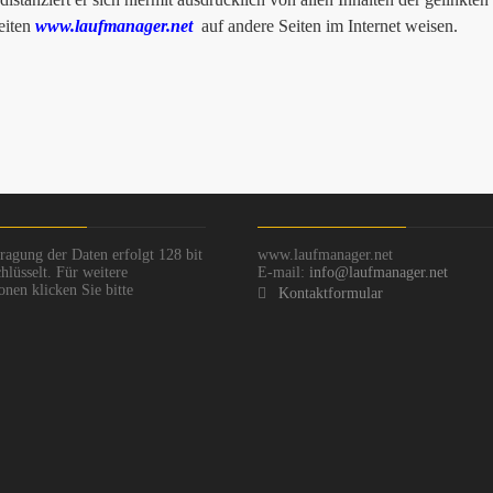
seiten
www.laufmanager.net
auf andere Seiten im Internet weisen.
ragung der Daten erfolgt 128 bit
www.laufmanager.net
hlüsselt. Für weitere
E-mail:
info@laufmanager.net
onen klicken Sie bitte
Kontaktformular