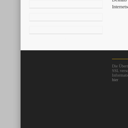
Internet
Die Übert
SSL versc
Informati
hier