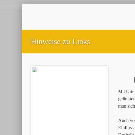
Hinweise zu Links
Mit Urte
gelinkte
man sich
Auch von
Einfluss
Deshalb d