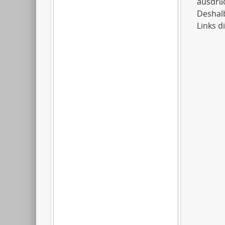
ausdrüc
Deshalb
Links d