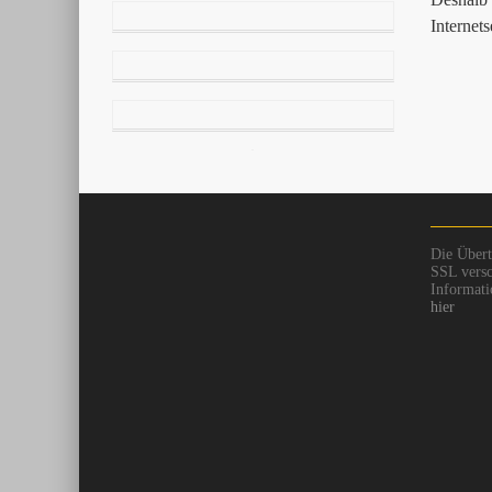
Internet
Die Übert
SSL versc
Informati
hier