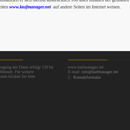
seiten
www.laufmanager.net
auf andere Seiten im Internet weisen.
ragung der Daten erfolgt 128 bit
www.laufmanager.net
hlüsselt. Für weitere
E-mail:
info@laufmanager.net
onen klicken Sie bitte
Kontaktformular