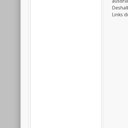
ausdrüc
Deshalb
Links d