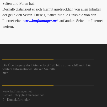
Seiten und Foren hat.
Deshalb distanziert er sich hiermit ausdrücklich von allen Inhalten
der gelinkten Seiten. Diese gilt auch für alle Links die von den
Internetseiten
www.laufmanager.net
auf andere Seiten im Internet
weisen.
Die Übertragung der Daten erfolgt 128 bit SSL verschlüsselt. Für
weitere Informationen klicken Sie bitte
hier
www.laufmanager.net
E-mail:
info@laufmanager.net
Kontaktformular