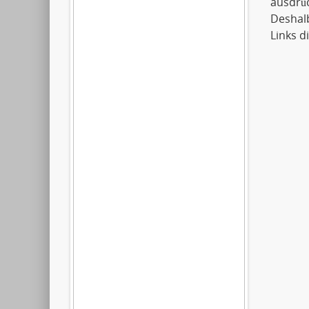
ausdrüc
Deshalb
Links d