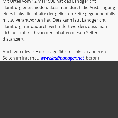
Mit Urteil vom 12.Mai 1998 hat das Landgericht
Hamburg entschieden, dass man durch die Ausbringung
eines Links die Inhalte der gelinkten Seite gegebenenfalls
mit zu verantworten hat. Dies kann laut Landgericht
Hamburg nur dadurch verhindert werden, dass man
sich ausdrücklich von den Inhalten diesen Seiten
distanziert.
Auch von dieser Homepage führen Links zu anderen
Seiten im Internet.
www.laufmanager.net
betont
ausdrücklich, dass er keinerlei Einfluss auf die
Gestaltung und die Inhalte der gelinkten Seiten und
Foren hat.
Deshalb distanziert er sich hiermit ausdrücklich von
allen Inhalten der gelinkten Seiten. Diese gilt auch für alle
Links die von den Internetseiten
www.laufmanager.net
auf andere Seiten im Internet weisen.