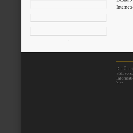
Internet
Die Übert
SSL versc
Informati
hier