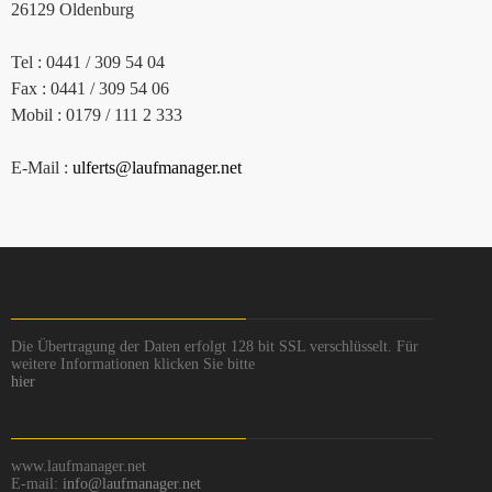
26129 Oldenburg
Tel : 0441 / 309 54 04
Fax : 0441 / 309 54 06
Mobil : 0179 / 111 2 333
E-Mail :
ulferts@laufmanager.net
Die Übertragung der Daten erfolgt 128 bit SSL verschlüsselt. Für
weitere Informationen klicken Sie bitte
hier
www.laufmanager.net
E-mail:
info@laufmanager.net