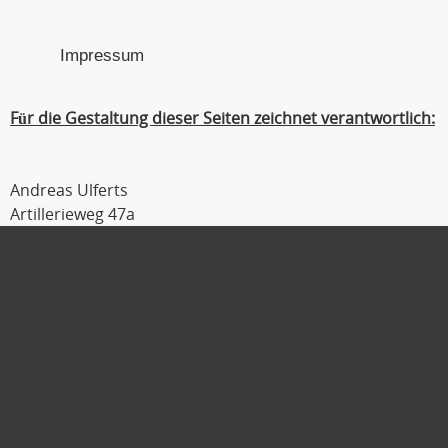
Impressum
Für die Gestaltung dieser Seiten zeichnet verantwortlich:
Andreas Ulferts
Artillerieweg 47a
26129 Oldenburg
Tel : 0441 / 309 54 04
Fax : 0441 / 309 54 06
Mobil : 0179 / 111 2 333
E-Mail :
ulferts@laufmanager.net