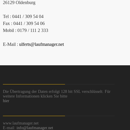
26129 Oldenburg
Tel : 0441 / 309 54 04
Fax : 0441 / 309 54 06
Mobil : 0179 / 111 2 333
E-Mail :
ulferts@laufmanager.net
Die Übertragung der Daten erfolgt 128 bit SSL verschlüsselt. Für
weitere Informationen klicken Sie bitte
hier
www.laufmanager.net
E-mail:
info@laufmanager.net