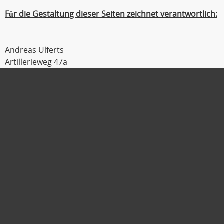
Für die Gestaltung dieser Seiten zeichnet verantwortlich:
Andreas Ulferts
Artillerieweg 47a
26129 Oldenburg
Tel : 0441 / 309 54 04
Fax : 0441 / 309 54 06
Mobil : 0179 / 111 2 333
E-Mail :
ulferts@laufmanager.net