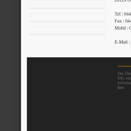
Tel : 04
Fax : 04
Mobil : 
E-Mail :
Die Übe
SSL vers
Informat
hier