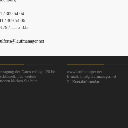
41 / 309 54 04
41 / 309 54 06
0179 / 111 2 333
ulferts@laufmanager.net
rtragung der Daten erfolgt 128 bit
www.laufmanager.net
chlüsselt. Für weitere
E-mail:
info@laufmanager.net
ionen klicken Sie bitte
Kontaktformular