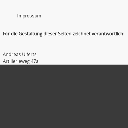
Impressum
Für die Gestaltung dieser Seiten zeichnet verantwortlich:
Andreas Ulferts
Artillerieweg 47a
26129 Oldenburg
Tel : 0441 / 309 54 04
Fax : 0441 / 309 54 06
Mobil : 0179 / 111 2 333
E-Mail :
ulferts@laufmanager.net