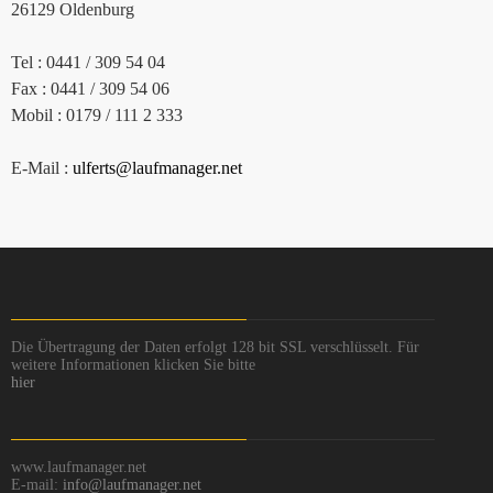
26129 Oldenburg
Tel : 0441 / 309 54 04
Fax : 0441 / 309 54 06
Mobil : 0179 / 111 2 333
E-Mail :
ulferts@laufmanager.net
Die Übertragung der Daten erfolgt 128 bit SSL verschlüsselt. Für
weitere Informationen klicken Sie bitte
hier
www.laufmanager.net
E-mail:
info@laufmanager.net