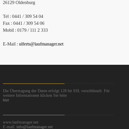
26129 Oldenburg
Tel : 0441 / 309 54 04
Fax : 0441 / 309 54 06
Mobil : 0179 / 111 2 333
E-Mail :
ulferts@laufmanager.net
Die Übertragung der Daten erfolgt 128 bit SSL verschlüsselt. Für
weitere Informationen klicken Sie bitte
hier
www.laufmanager.net
E-mail:
info@laufmanager.net