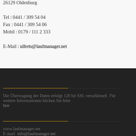
26129 Oldenburg
Tel : 0441 / 309 54 04
Fax : 0441 / 309 54 06
Mobil : 0179 / 111 2 333
E-Mail :
ulferts@laufmanager.net
Die Übertragung der Daten erfolgt 128 bit SSL verschlüsselt. Für
weitere Informationen klicken Sie bitte
hier
www.laufmanager.net
E-mail:
info@laufmanager.net