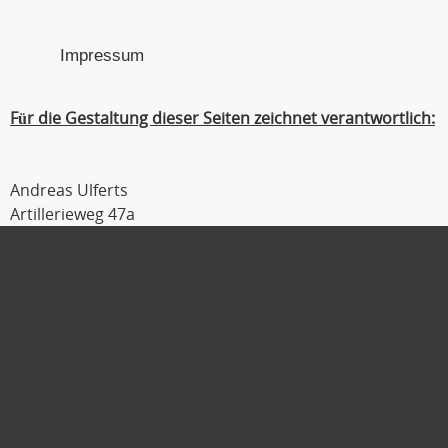
Impressum
Für die Gestaltung dieser Seiten zeichnet verantwortlich:
Andreas Ulferts
Artillerieweg 47a
26129 Oldenburg
Tel : 0441 / 309 54 04
Fax : 0441 / 309 54 06
Mobil : 0179 / 111 2 333
E-Mail :
ulferts@laufmanager.net