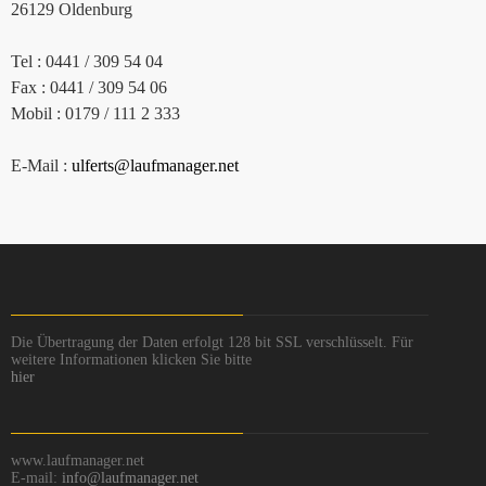
26129 Oldenburg
Tel : 0441 / 309 54 04
Fax : 0441 / 309 54 06
Mobil : 0179 / 111 2 333
E-Mail :
ulferts@laufmanager.net
Die Übertragung der Daten erfolgt 128 bit SSL verschlüsselt. Für
weitere Informationen klicken Sie bitte
hier
www.laufmanager.net
E-mail:
info@laufmanager.net