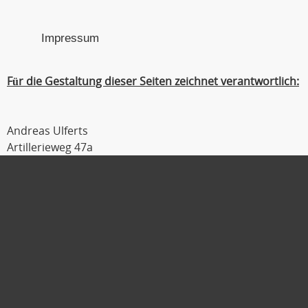
Impressum
Für die Gestaltung dieser Seiten zeichnet verantwortlich:
Andreas Ulferts
Artillerieweg 47a
26129 Oldenburg
Tel : 0441 / 309 54 04
Fax : 0441 / 309 54 06
Mobil : 0179 / 111 2 333
E-Mail :
ulferts@laufmanager.net