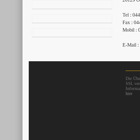
Tel : 04
Fax : 04
Mobil : 
E-Mail :
Die Übe
SSL vers
Informat
hier