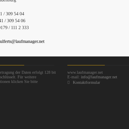
41 / 309 54 04
41 / 309 54 06
0179 / 111 2 333
ulferts@laufmanager.net
rtragung der Daten erfolgt 128 bit
www.laufmanager.net
chlüsselt. Für weitere
E-mail:
info@laufmanager.net
ionen klicken Sie bitte
Kontaktformular