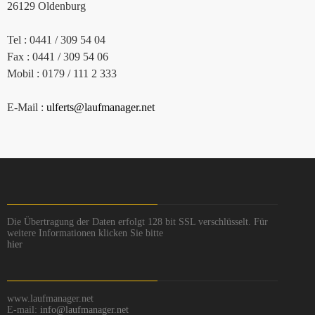
26129 Oldenburg
Tel : 0441 / 309 54 04
Fax : 0441 / 309 54 06
Mobil : 0179 / 111 2 333
E-Mail :
ulferts@laufmanager.net
Die Übertragung der Daten erfolgt 128 bit SSL verschlüsselt. Für
weitere Informationen klicken Sie bitte
hier
www.laufmanager.net
E-mail:
info@laufmanager.net