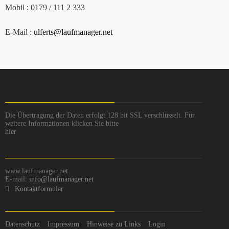
Mobil : 0179 / 111 2 333
E-Mail :
ulferts@laufmanager.net
Die Übertragung der Daten erfolgt 128 bit SSL verschlüsselt. Für
weitere Informationen klicken Sie bitte
hier
www.laufmanager.net
E-mail:
info@laufmanager.net
Kontaktformular
Datenschutz
Impressum
Hinweise zu Links
Login