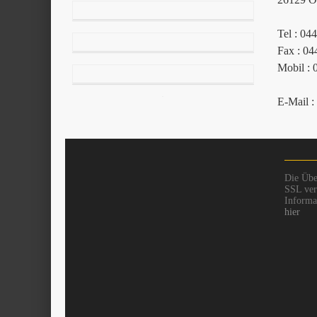
Tel : 04
Fax : 04
Mobil : 
E-Mail :
Die Übe
SSL vers
Informat
hier