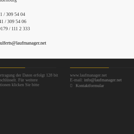
41 / 309 54 04
41 / 309 54 06
0179 / 111 2 333
ulferts@laufmanager.net
rtragung der Daten erfolgt 128 bit
www.laufmanager.net
chlüsselt. Für weitere
E-mail:
info@laufmanager.net
ionen klicken Sie bitte
Kontaktformular