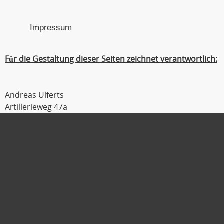
Impressum
Für die Gestaltung dieser Seiten zeichnet verantwortlich:
Andreas Ulferts
Artillerieweg 47a
26129 Oldenburg
Tel : 0441 / 309 54 04
Fax : 0441 / 309 54 06
Mobil : 0179 / 111 2 333
E-Mail :
ulferts@laufmanager.net