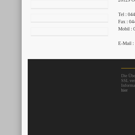
Tel : 04
Fax : 04
Mobil : 
E-Mail :
Die Übe
SSL vers
Informat
hier