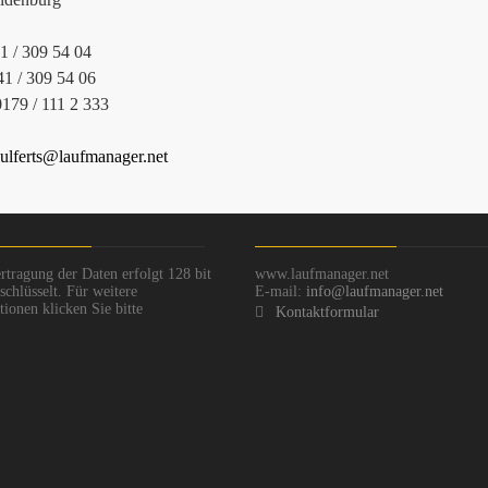
41 / 309 54 04
41 / 309 54 06
0179 / 111 2 333
ulferts@laufmanager.net
rtragung der Daten erfolgt 128 bit
www.laufmanager.net
chlüsselt. Für weitere
E-mail:
info@laufmanager.net
ionen klicken Sie bitte
Kontaktformular