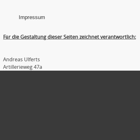
Impressum
Für die Gestaltung dieser Seiten zeichnet verantwortlich:
Andreas Ulferts
Artillerieweg 47a
26129 Oldenburg
Tel : 0441 / 309 54 04
Fax : 0441 / 309 54 06
Mobil : 0179 / 111 2 333
E-Mail :
ulferts@laufmanager.net