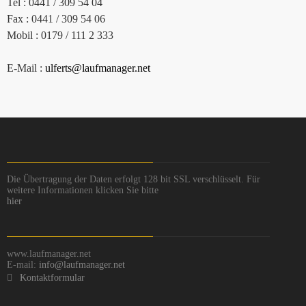
Tel : 0441 / 309 54 04
Fax : 0441 / 309 54 06
Mobil : 0179 / 111 2 333
E-Mail :
ulferts@laufmanager.net
Die Übertragung der Daten erfolgt 128 bit SSL verschlüsselt. Für
weitere Informationen klicken Sie bitte
hier
www.laufmanager.net
E-mail:
info@laufmanager.net
Kontaktformular