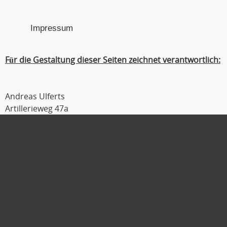
Impressum
Für die Gestaltung dieser Seiten zeichnet verantwortlich:
Andreas Ulferts
Artillerieweg 47a
26129 Oldenburg
Tel : 0441 / 309 54 04
Fax : 0441 / 309 54 06
Mobil : 0179 / 111 2 333
E-Mail :
ulferts@laufmanager.net