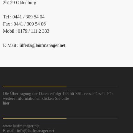
26129 Oldenburg
Tel : 0441 / 309 54 04
Fax : 0441 / 309 54 06
Mobil : 0179 / 111 2 333
E-Mail :
ulferts@laufmanager.net
Die Übertragung der Daten erfolgt 128 bit SSL verschlüsselt. Für
weitere Informationen klicken Sie bitte
hier
www.laufmanager.net
E-mail:
info@laufmanager.net