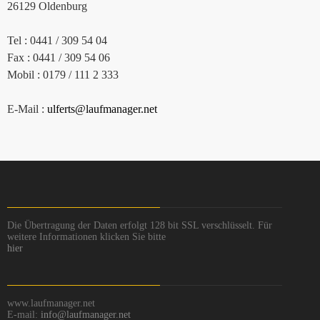
26129 Oldenburg
Tel : 0441 / 309 54 04
Fax : 0441 / 309 54 06
Mobil : 0179 / 111 2 333
E-Mail :
ulferts@laufmanager.net
Die Übertragung der Daten erfolgt 128 bit SSL verschlüsselt. Für
weitere Informationen klicken Sie bitte
hier
www.laufmanager.net
E-mail:
info@laufmanager.net