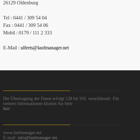
26129 Oldenburg
Tel : 0441 / 309 54 04
Fax : 0441 / 309 54 06
Mobil : 0179 / 111 2 333
E-Mail :
ulferts@laufmanager.net
Die Übertragung der Daten erfolgt 128 bit SSL verschlüsselt. Für
weitere Informationen klicken Sie bitte
hier
www.laufmanager.net
E-mail:
info@laufmanager.net