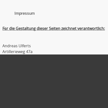
Impressum
Für die Gestaltung dieser Seiten zeichnet verantwortlich:
Andreas Ulferts
Artillerieweg 47a
26129 Oldenburg
Tel : 0441 / 309 54 04
Fax : 0441 / 309 54 06
Mobil : 0179 / 111 2 333
E-Mail :
ulferts@laufmanager.net