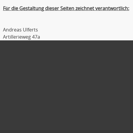
Für die Gestaltung dieser Seiten zeichnet verantwortlich:
Andreas Ulferts
Artillerieweg 47a
26129 Oldenburg
Tel : 0441 / 309 54 04
Fax : 0441 / 309 54 06
Mobil : 0179 / 111 2 333
E-Mail :
ulferts@laufmanager.net