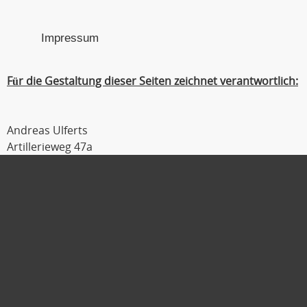
Impressum
Für die Gestaltung dieser Seiten zeichnet verantwortlich:
Andreas Ulferts
Artillerieweg 47a
26129 Oldenburg
Tel : 0441 / 309 54 04
Fax : 0441 / 309 54 06
Mobil : 0179 / 111 2 333
E-Mail :
ulferts@laufmanager.net