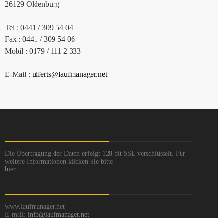
26129 Oldenburg
Tel : 0441 / 309 54 04
Fax : 0441 / 309 54 06
Mobil : 0179 / 111 2 333
E-Mail :
ulferts@laufmanager.net
Die Übertragung der Daten erfolgt 128 bit SSL verschlüsselt. Für
weitere Informationen klicken Sie bitte
hier
www.laufmanager.net
E-mail:
info@laufmanager.net