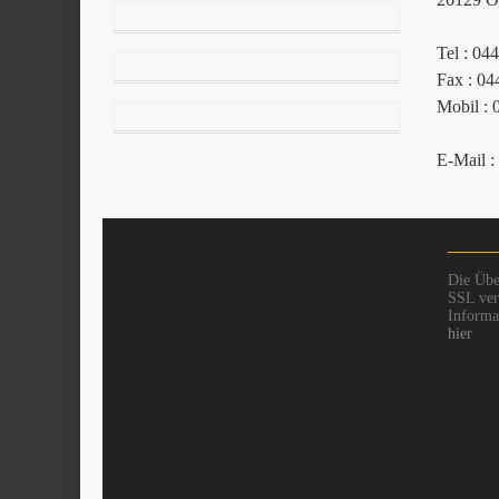
Tel : 04
Fax : 04
Mobil : 
E-Mail :
Die Übe
SSL vers
Informat
hier