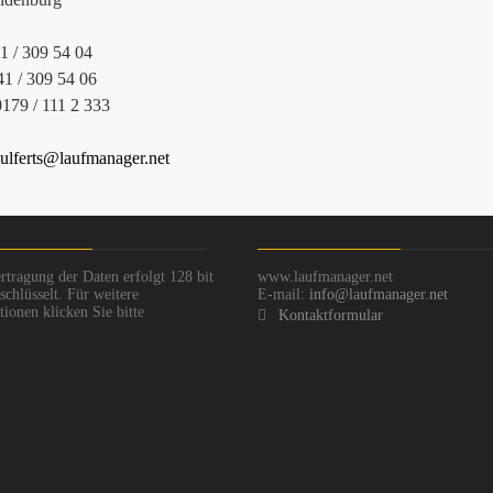
41 / 309 54 04
41 / 309 54 06
0179 / 111 2 333
ulferts@laufmanager.net
rtragung der Daten erfolgt 128 bit
www.laufmanager.net
chlüsselt. Für weitere
E-mail:
info@laufmanager.net
ionen klicken Sie bitte
Kontaktformular