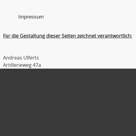
Impressum
Für die Gestaltung dieser Seiten zeichnet verantwortlich:
Andreas Ulferts
Artillerieweg 47a
26129 Oldenburg
Tel : 0441 / 309 54 04
Fax : 0441 / 309 54 06
Mobil : 0179 / 111 2 333
E-Mail :
ulferts@laufmanager.net