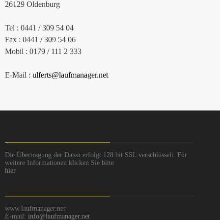
26129 Oldenburg
Tel : 0441 / 309 54 04
Fax : 0441 / 309 54 06
Mobil : 0179 / 111 2 333
E-Mail :
ulferts@laufmanager.net
Die Übertragung der Daten erfolgt 128 bit SSL verschlüsselt. Für
weitere Informationen klicken Sie bitte
hier
www.laufmanager.net
E-mail:
info@laufmanager.net